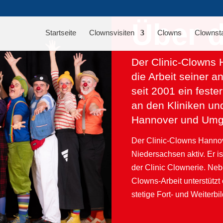
Über d
Startseite
Clownsvisiten
Clowns
Clownst
Der Clinic-Clowns H
die Arbeit seiner
seit 2001 ein fest
an den Kliniken un
Hannover und Umg
Der Clinic-Clowns Hannove
Niedersachsen aktiv. Er i
der Clinic Clownerie. Nebe
Clowns-Arbeit unterstützt
stetige Fort- und Weiter