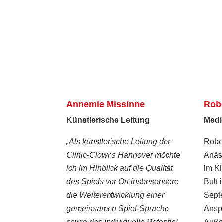
Annemie Missinne
Rob
Künstlerische Leitung
Medi
„Als künstlerische Leitung der
Rober
Clinic-Clowns Hannover möchte
Anäs
ich im Hinblick auf die Qualität
im K
des Spiels vor Ort insbesondere
Bult 
die Weiterentwicklung einer
Sept
gemeinsamen Spiel-Sprache
Anspr
sowie das individuelle Potential
Außer