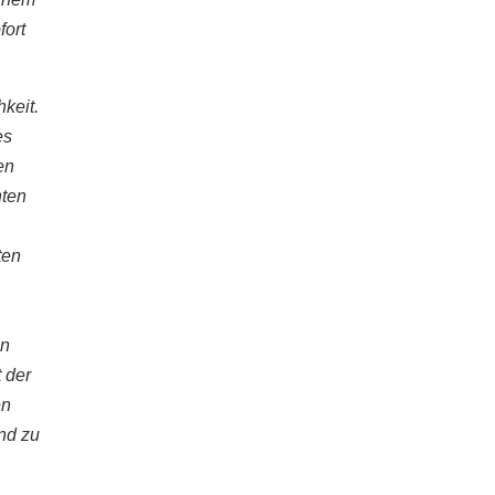
fort
hkeit.
es
en
nten
ten
in
t der
en
nd zu