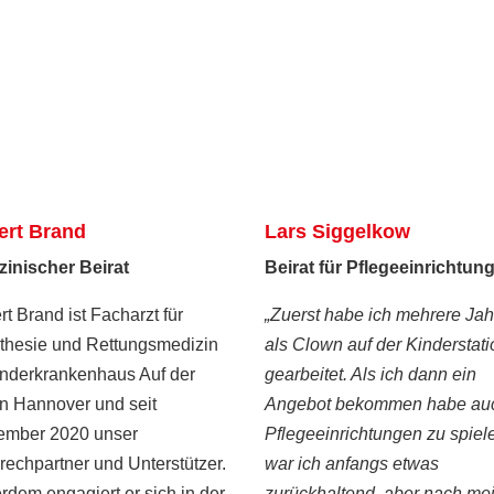
ert Brand
Lars Siggelkow
zinischer Beirat
Beirat für Pflegeeinrichtun
t Brand ist Facharzt für
„Zuerst habe ich mehrere Jah
thesie und Rettungsmedizin
als Clown auf der Kinderstati
inderkrankenhaus Auf der
gearbeitet. Als ich dann ein
in Hannover und seit
Angebot bekommen habe auc
ember 2020 unser
Pflegeeinrichtungen zu spiel
echpartner und Unterstützer.
war ich anfangs etwas
dem engagiert er sich in der
zurückhaltend, aber nach m