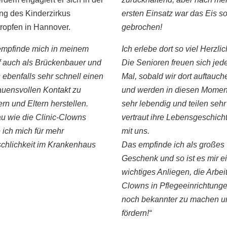
ng des Kinderzirkus
ersten Einsatz war das Eis so
ropfen in Hannover.
gebrochen!
 empfinde mich in meinem
Ich erlebe dort so viel Herzlic
f auch als Brückenbauer und
Die Senioren freuen sich jed
ebenfalls sehr schnell einen
Mal, sobald wir dort auftauch
auensvollen Kontakt zu
und werden in diesen Mome
rn und Eltern herstellen.
sehr lebendig und teilen sehr
u wie die Clinic-Clowns
vertraut ihre Lebensgeschich
 ich mich für mehr
mit uns.
chlichkeit im Krankenhaus
Das empfinde ich als großes
Geschenk und so ist es mir e
wichtiges Anliegen, die Arbei
Clowns in Pflegeeinrichtung
noch bekannter zu machen u
fördern!“