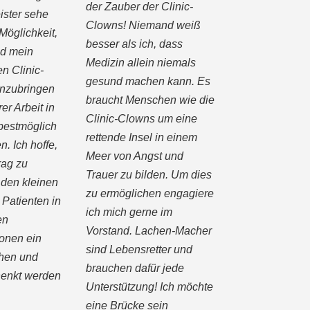
der Zauber der Clinic-
ister sehe
Clowns! Niemand weiß
Möglichkeit,
besser als ich, dass
nd mein
Medizin allein niemals
n Clinic-
gesund machen kann. Es
inzubringen
braucht Menschen wie die
rer Arbeit in
Clinic-Clowns um eine
bestmöglich
rettende Insel in einem
n. Ich hoffe,
Meer von Angst und
rag zu
Trauer zu bilden. Um dies
t den kleinen
zu ermöglichen engagiere
Patienten in
ich mich gerne im
en
Vorstand. Lachen-Macher
ionen ein
sind Lebensretter und
hen und
brauchen dafür jede
enkt werden
Unterstützung! Ich möchte
eine Brücke sein