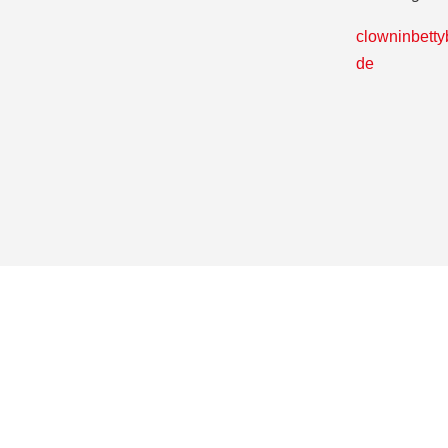
clowninbett
de