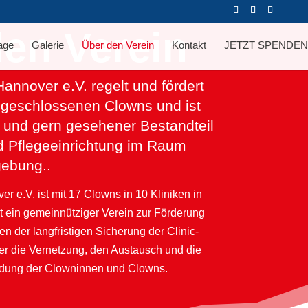
en Verein
age
Galerie
Über den Verein
Kontakt
JETZT SPENDEN
annover e.V. regelt und fördert
 angeschlossenen Clowns
und ist
er und gern gesehener Bestandteil
d Pflegeeinrichtung im Raum
ebung..
r e.V. ist mit 17 Clowns in 10 Kliniken in
st ein gemeinnütziger Verein zur Förderung
n der langfristigen Sicherung der Clinic-
 er die Vernetzung, den Austausch und die
bildung der Clowninnen und Clowns.