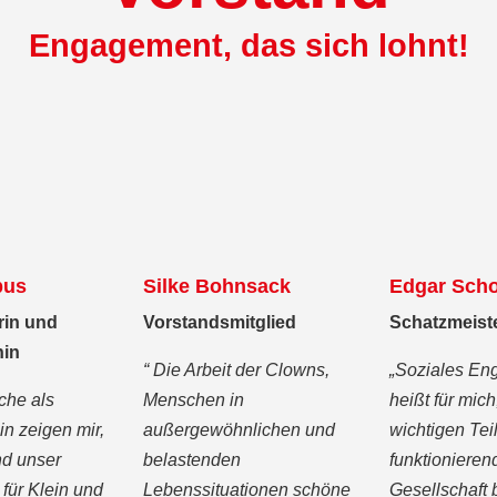
Engagement, das sich lohnt!
bus
Silke Bohnsack
Edgar Sch
rin und
Vorstandsmitglied
Schatzmeist
nin
“ Die Arbeit der Clowns,
„Soziales E
che als
Menschen in
heißt für mich
in zeigen mir,
außergewöhnlichen und
wichtigen Teil
nd unser
belastenden
funktionieren
für Klein und
Lebenssituationen schöne
Gesellschaft 