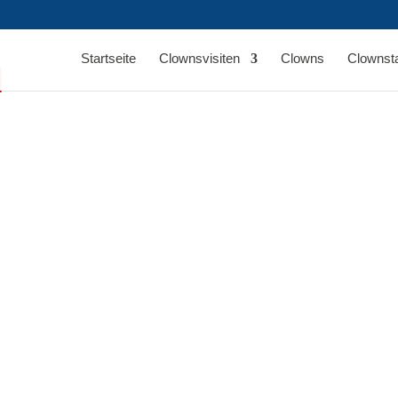
m
Startseite
Clownsvisiten
Clowns
Clownst