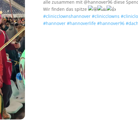
alle zusammen mit @hannover96 diese Spend
Wir finden das spitze
#clinicclownshannover
#clinicclowns
#clinicl
#hannover
#hannoverlife
#hannover96
#dach