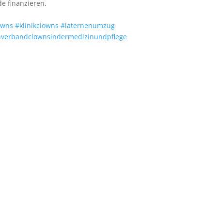
e finanzieren.
owns
#klinikclowns
#laternenumzug
verbandclownsindermedizinundpflege